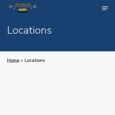
Skip
Menu
Menu
to
main
Locations
content
Home
»
Locations