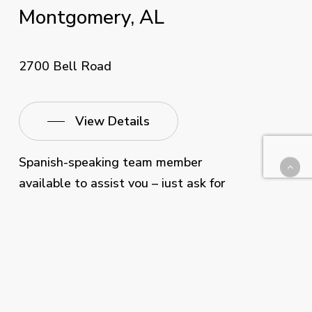
Montgomery,
AL
2700 Bell Road
View Details
Spanish-speaking team member
available to assist you – just ask for
Kinn!
¿Habla español? Tenemos un miembro
del equipo que habla español listo para
ayudarle—¡solo pida por Kinn!